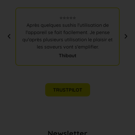
⭐⭐⭐⭐⭐
Pa
Après quelques sushis l'utilisation de
er
l'appareil se fait facilement. Je pense
ur
ré
qu'après plusieurs utilisation le plaisir et
tre
les saveurs vont s'emplifier.
Thibaut
TRUSTPILOT
Newsletter