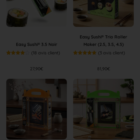
Easy Sushi® Trio Roller
Easy Sushi® 3.5 Noir
Maker (2.5, 3.5, 4.5)
(
18
avis client)
(
3
avis client)
Noté
17
4.88
Noté
3
5.00
sur 5
sur 5
basé sur
basé sur
27,90
€
81,90
€
notations
notations
client
client