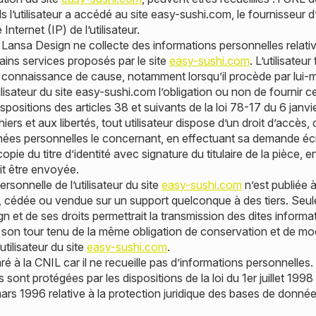
s l’utilisateur a accédé au site easy-sushi.com, le fournisseur d’
Internet (IP) de l’utilisateur.
Lansa Design ne collecte des informations personnelles relatives
ains services proposés par le site
easy-sushi.com
. L’utilisateur
 connaissance de cause, notamment lorsqu’il procède par lui-mê
utilisateur du site easy-sushi.com l’obligation ou non de fournir 
sitions des articles 38 et suivants de la loi 78-17 du 6 janvie
hiers et aux libertés, tout utilisateur dispose d’un droit d’accès, 
ées personnelles le concernant, en effectuant sa demande écri
e du titre d’identité avec signature du titulaire de la pièce, e
it être envoyée.
sonnelle de l’utilisateur du site
easy-sushi.com
n’est publiée à 
 cédée ou vendue sur un support quelconque à des tiers. Seul
 et de ses droits permettrait la transmission des dites informat
à son tour tenu de la même obligation de conservation et de mo
utilisateur du site
easy-sushi.com
.
aré à la CNIL car il ne recueille pas d’informations personnelles.
ont protégées par les dispositions de la loi du 1er juillet 1998
mars 1996 relative à la protection juridique des bases de donnée