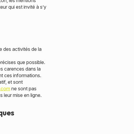
çon, les mentions
ur qui est invité à s’y
 des activités de la
récises que possible.
es carences dans la
ent ces informations.
tif, et sont
i.com
ne sont pas
 leur mise en ligne.
iques