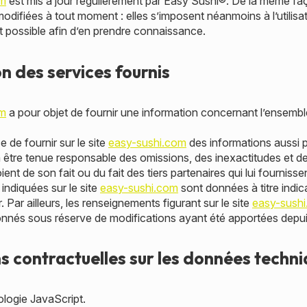
om
est mis à jour régulièrement par Easy Sushi®. De la même fa
odifiées à tout moment : elles s’imposent néanmoins à l’utilisate
nt possible afin d’en prendre connaissance.
on des services fournis
om
a pour objet de fournir une information concernant l’ensemble
 de fournir sur le site
easy-sushi.com
des informations aussi p
ra être tenue responsable des omissions, des inexactitudes et d
oient de son fait ou du fait des tiers partenaires qui lui fourniss
indiquées sur le site
easy-sushi.com
sont données à titre indica
. Par ailleurs, les renseignements figurant sur le site
easy-sush
donnés sous réserve de modifications ayant été apportées depuis
ns contractuelles sur les données techn
nologie JavaScript.