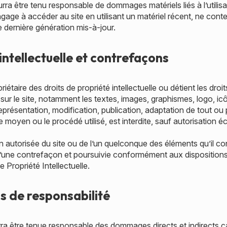
urra être tenu responsable de dommages matériels liés à l’utilisat
’engage à accéder au site en utilisant un matériel récent, ne cont
 dernière génération mis-à-jour.
intellectuelle et contrefaçons
iétaire des droits de propriété intellectuelle ou détient les droi
ur le site, notamment les textes, images, graphismes, logo, icôn
eprésentation, modification, publication, adaptation de tout ou
le moyen ou le procédé utilisé, est interdite, sauf autorisation éc
n autorisée du site ou de l’un quelconque des éléments qu’il co
’une contrefaçon et poursuivie conformément aux dispositions 
 Propriété Intellectuelle.
ns de responsabilité
a être tenue responsable des dommages directs et indirects c