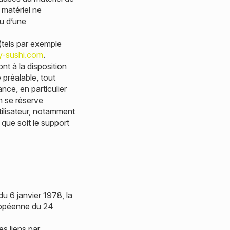
n matériel ne
ou d’une
tels par exemple
y-sushi.com
.
nt à la disposition
 préalable, tout
nce, en particulier
n se réserve
utilisateur, notamment
que soit le support
u 6 janvier 1978, la
uropéenne du 24
es liens par