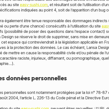
’accès au site
easy-sushi.com
, et résultant soit de l’utilisation d’u
ifications indiquées au point 4, soit de l’apparition d’un bug 
ra également être tenue responsable des dommages indirects (
 ou perte d’une chance) consécutifs à l’utilisation du site
eas
s (possibilité de poser des questions dans l’espace contact) so
a Design se réserve le droit de supprimer, sans mise en demeure
t espace qui contreviendrait à la législation applicable en Fra
tives à la protection des données. Le cas échéant, Lansa Desig
té de mettre en cause la responsabilité civile et/ou pénale de l’
aractère raciste, injurieux, diffamant, ou pornographique, quel 
raphie…).
es données personnelles
s personnelles sont notamment protégées par la loi n° 78-87 d
août 2004, l’article L. 226-13 du Code pénal et la Directive E
sation du site
easy-sushi.com
, peuvent êtres recueillies : l’URL d