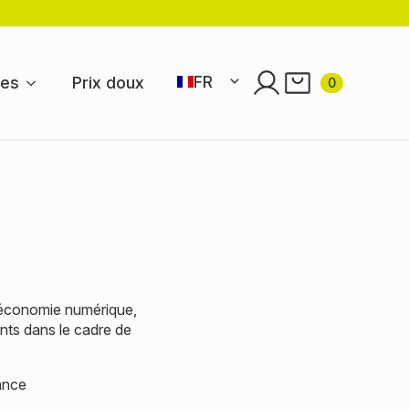
FR
res
Prix doux
0
EN
NL
DE
ES
PT
 l’économie numérique,
ants dans le cadre de
ance