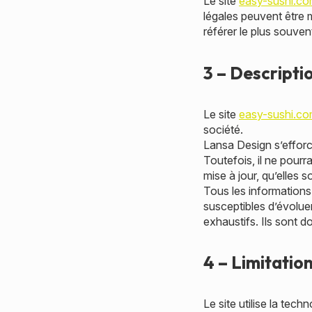
Le site
easy-sushi.c
légales peuvent être m
référer le plus souve
3 – Descripti
Le site
easy-sushi.c
société.
Lansa Design s’efforce
Toutefois, il ne pour
mise à jour, qu’elles s
Tous les informations 
susceptibles d’évoluer
exhaustifs. Ils sont 
4 – Limitatio
Le site utilise la tech