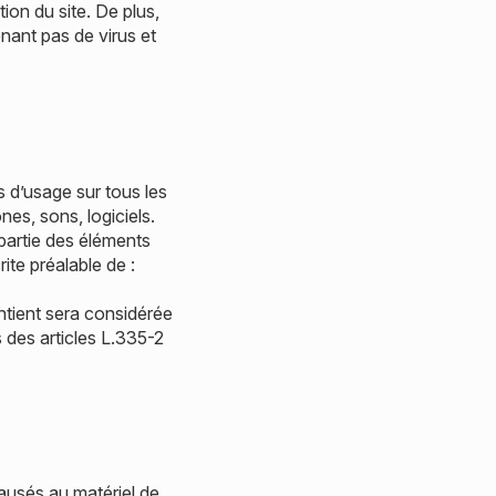
ion du site. De plus,
enant pas de virus et
ts d’usage sur tous les
es, sons, logiciels.
 partie des éléments
rite préalable de :
ntient sera considérée
des articles L.335-2
ausés au matériel de