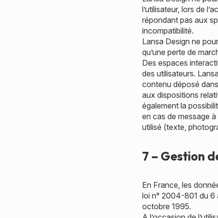
l’utilisateur, lors de l
répondant pas aux spéc
incompatibilité.
Lansa Design ne pour
qu’une perte de marché
Des espaces interactif
des utilisateurs. Lans
contenu déposé dans ce
aux dispositions rela
également la possibili
en cas de message à c
utilisé (texte, photog
7 – Gestion d
En France, les donnée
loi n° 2004-801 du 6 
octobre 1995.
A l’occasion de l’utili