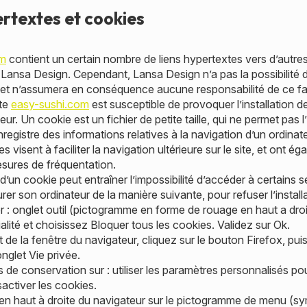
ertextes et cookies
om
contient un certain nombre de liens hypertextes vers d’autres
 Lansa Design. Cependant, Lansa Design n’a pas la possibilité d
és, et n’assumera en conséquence aucune responsabilité de ce fai
ite
easy-sushi.com
est susceptible de provoquer l’installation d
ateur. Un cookie est un fichier de petite taille, qui ne permet pas l
 enregistre des informations relatives à la navigation d’un ordinat
 visent à faciliter la navigation ultérieure sur le site, et ont é
sures de fréquentation.
 d’un cookie peut entraîner l’impossibilité d’accéder à certains se
rer son ordinateur de la manière suivante, pour refuser l’install
 : onglet outil (pictogramme en forme de rouage en haut a droit
alité et choisissez Bloquer tous les cookies. Validez sur Ok.
 de la fenêtre du navigateur, cliquez sur le bouton Firefox, puis 
onglet Vie privée.
de conservation sur : utiliser les paramètres personnalisés pour
ctiver les cookies.
 en haut à droite du navigateur sur le pictogramme de menu (sy