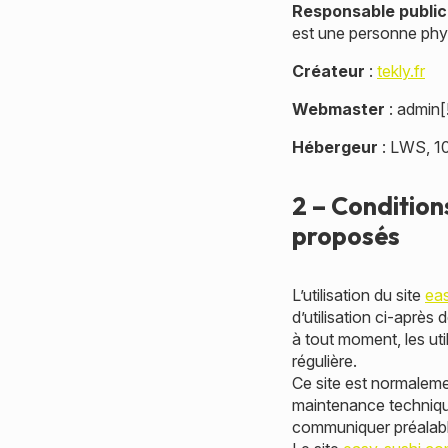
Responsable public
est une personne phy
Créateur
:
tekly.fr
Webmaster
: admin[
Hébergeur
: LWS, 10
2 – Conditions
proposés
L’utilisation du site
ea
d’utilisation ci-après
à tout moment, les uti
régulière.
Ce site est normaleme
maintenance technique
communiquer préalable