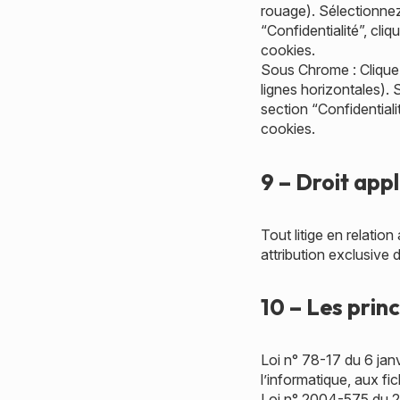
rouage). Sélectionnez
“Confidentialité”, cl
cookies.
Sous Chrome : Cliquez
lignes horizontales).
section “Confidentiali
cookies.
9 – Droit appl
Tout litige en relation 
attribution exclusive 
10 – Les prin
Loi n° 78-17 du 6 jan
l’informatique, aux fic
Loi n° 2004-575 du 2