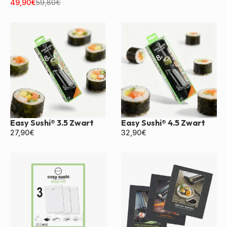
Zwart
49,90
€
59,80
€
Easy Sushi® 3.5 Zwart
Easy Sushi® 4.5 Zwart
27,90
€
32,90
€