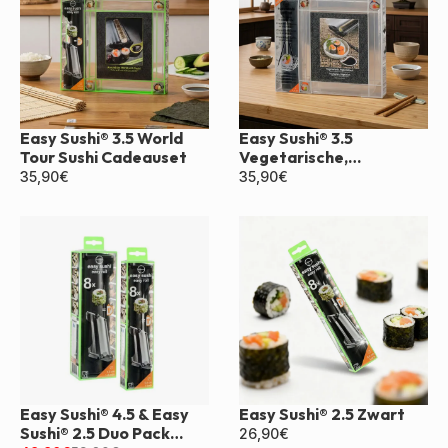
Easy Sushi® 3.5 World
Easy Sushi® 3.5
Tour Sushi Cadeauset
Vegetarische,
Veganistische Doos
35,90
€
35,90
€
Easy Sushi® 4.5 & Easy
Easy Sushi® 2.5 Zwart
Sushi® 2.5 Duo Pack
26,90
€