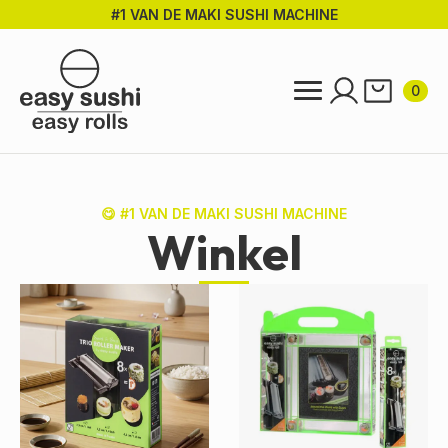
#1 VAN DE MAKI SUSHI MACHINE
Ga
direct
naar
de
0
hoofdinhoud
😋 #1 VAN DE MAKI SUSHI MACHINE
Winkel