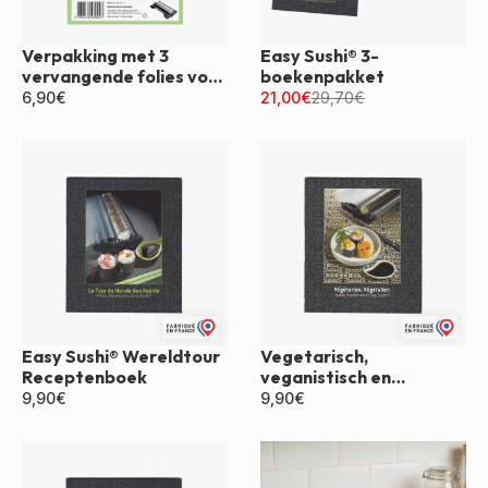
Verpakking met 3
Easy Sushi® 3-
vervangende folies voor
boekenpakket
Easy Sushi®
6,90
€
21,00
€
29,70
€
Easy Sushi® Wereldtour
Vegetarisch,
Receptenboek
veganistisch en
makkelijk sushi-
9,90
€
9,90
€
receptenboek