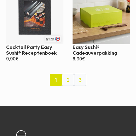
Cocktail Party Easy
Easy Sushi®
Sushi® Receptenboek
Cadeauverpakking
9,90
€
8,90
€
1
2
3