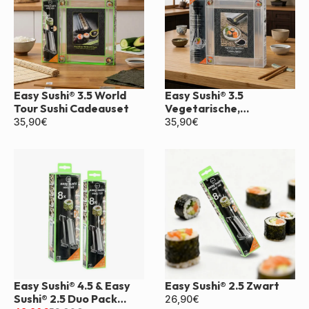
Easy Sushi® 3.5 World
Easy Sushi® 3.5
Tour Sushi Cadeauset
Vegetarische,
Veganistische Doos
35,90
€
35,90
€
Easy Sushi® 4.5 & Easy
Easy Sushi® 2.5 Zwart
Sushi® 2.5 Duo Pack
26,90
€