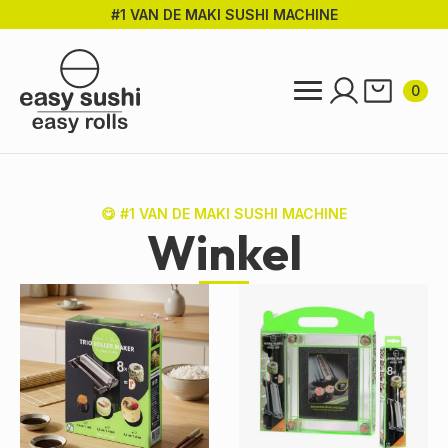
#1 VAN DE MAKI SUSHI MACHINE
Ga
direct
naar
de
0
hoofdinhoud
😋 #1 VAN DE MAKI SUSHI MACHINE
Winkel