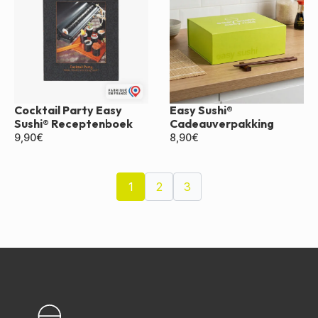
Cocktail Party Easy
Easy Sushi®
Sushi® Receptenboek
Cadeauverpakking
9,90
€
8,90
€
1
2
3