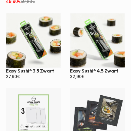
Zwart
49,90
€
59,80
€
Easy Sushi® 3.5 Zwart
Easy Sushi® 4.5 Zwart
27,90
€
32,90
€