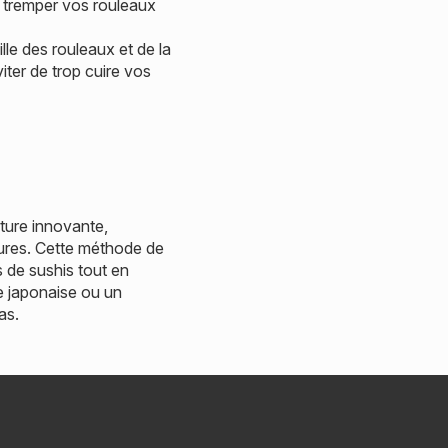
z tremper vos rouleaux
ille des rouleaux et de la
viter de trop cuire vos
xture innovante,
itures. Cette méthode de
s de sushis tout en
e japonaise ou un
as.