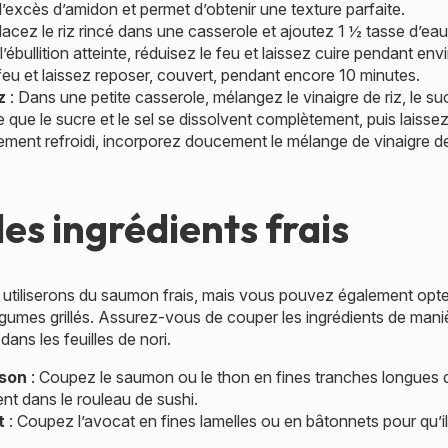
e l’excès d’amidon et permet d’obtenir une texture parfaite.
lacez le riz rincé dans une casserole et ajoutez 1 ½ tasse d’ea
 l’ébullition atteinte, réduisez le feu et laissez cuire pendant en
 feu et laissez reposer, couvert, pendant encore 10 minutes.
z
: Dans une petite casserole, mélangez le vinaigre de riz, le suc
 que le sucre et le sel se dissolvent complètement, puis laissez 
èrement refroidi, incorporez doucement le mélange de vinaigre d
es ingrédients frais
 utiliserons du saumon frais, mais vous pouvez également opte
umes grillés. Assurez-vous de couper les ingrédients de manièr
dans les feuilles de nori.
sson
: Coupez le saumon ou le thon en fines tranches longues d
ent dans le rouleau de sushi.
t
: Coupez l’avocat en fines lamelles ou en bâtonnets pour qu’il