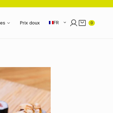
FR
res
Prix doux
0
EN
NL
DE
ES
PT