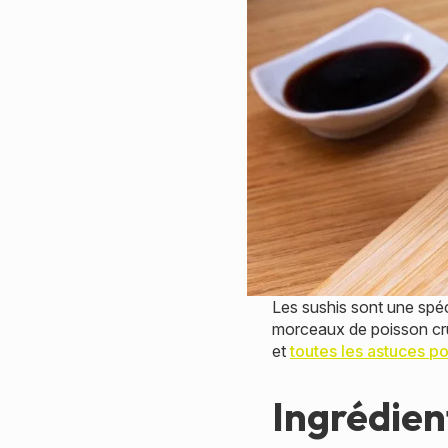
Les sushis sont une spéc
morceaux de poisson cru e
et
toutes les astuces po
Ingrédien