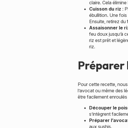
claire. Cela élimin
Cuisson du riz
: P
ébullition. Une fois
Ensuite, retirez du
Assaisonner le ri
feu doux jusqu’à ce
riz est prêt et lég
riz.
Préparer l
Pour cette recette, nous
l’avocat ou même des lég
être facilement enroulés 
Découper le poi
s’intègrent facilem
Préparer l’avoca
aux sushis.