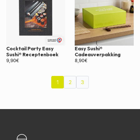
Cocktail Party Easy
Easy Sushi®
Sushi® Receptenboek
Cadeauverpakking
9,90
€
8,90
€
1
2
3