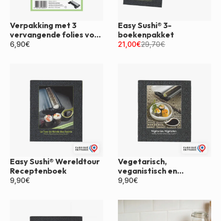
Verpakking met 3
Easy Sushi® 3-
vervangende folies voor
boekenpakket
Easy Sushi®
6,90
€
21,00
€
29,70
€
Easy Sushi® Wereldtour
Vegetarisch,
Receptenboek
veganistisch en
makkelijk sushi-
9,90
€
9,90
€
receptenboek