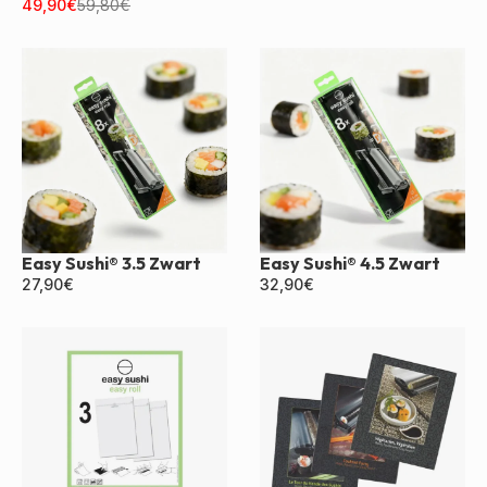
Zwart
49,90
€
59,80
€
Easy Sushi® 3.5 Zwart
Easy Sushi® 4.5 Zwart
27,90
€
32,90
€