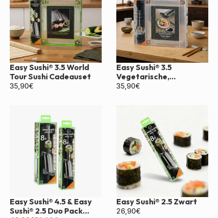
Easy Sushi® 3.5 World
Easy Sushi® 3.5
Tour Sushi Cadeauset
Vegetarische,
Veganistische Doos
35,90
€
35,90
€
Easy Sushi® 4.5 & Easy
Easy Sushi® 2.5 Zwart
Sushi® 2.5 Duo Pack
26,90
€