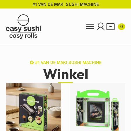
#1 VAN DE MAKI SUSHI MACHINE
Ga
direct
naar
de
0
hoofdinhoud
😋 #1 VAN DE MAKI SUSHI MACHINE
Winkel