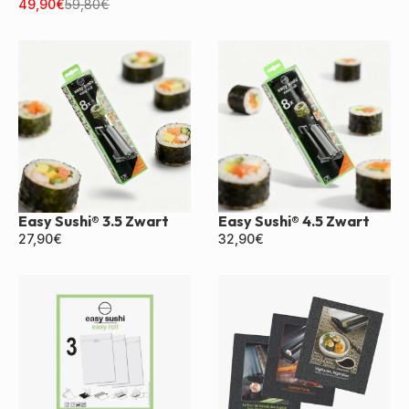
Zwart
49,90
€
59,80
€
Easy Sushi® 3.5 Zwart
Easy Sushi® 4.5 Zwart
27,90
€
32,90
€