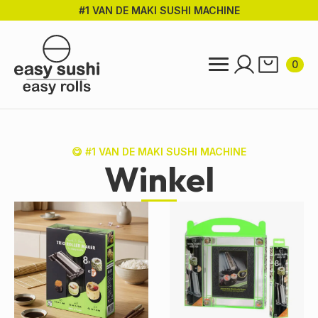
#1 VAN DE MAKI SUSHI MACHINE
Ga
direct
naar
de
0
hoofdinhoud
😋 #1 VAN DE MAKI SUSHI MACHINE
Winkel