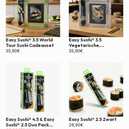
Easy Sushi® 3.5 World
Easy Sushi® 3.5
Tour Sushi Cadeauset
Vegetarische,
Veganistische Doos
35,90
€
35,90
€
Easy Sushi® 4.5 & Easy
Easy Sushi® 2.5 Zwart
Sushi® 2.5 Duo Pack
26,90
€