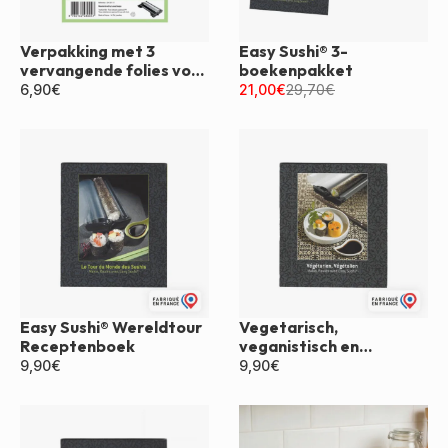
Verpakking met 3
Easy Sushi® 3-
vervangende folies voor
boekenpakket
Easy Sushi®
6,90
€
21,00
€
29,70
€
Easy Sushi® Wereldtour
Vegetarisch,
Receptenboek
veganistisch en
makkelijk sushi-
9,90
€
9,90
€
receptenboek