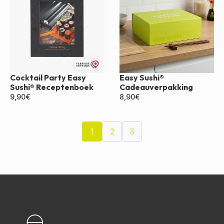
Cocktail Party Easy
Easy Sushi®
Sushi® Receptenboek
Cadeauverpakking
9,90
€
8,90
€
1
2
3