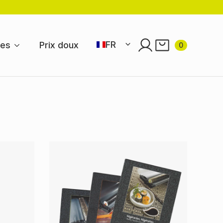
FR
res
Prix doux
0
EN
NL
DE
ES
PT