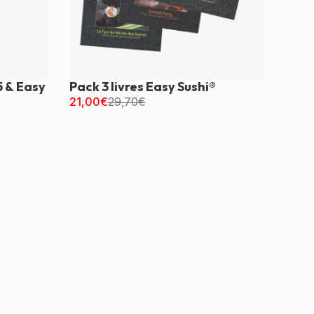
5 & Easy
Pack 3 livres Easy Sushi®
21,00
€
29,70
€