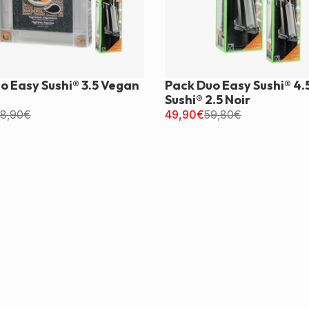
o Easy Sushi® 3.5 Vegan
Pack Duo Easy Sushi® 4.
Sushi® 2.5 Noir
8,90
€
49,90
€
59,80
€