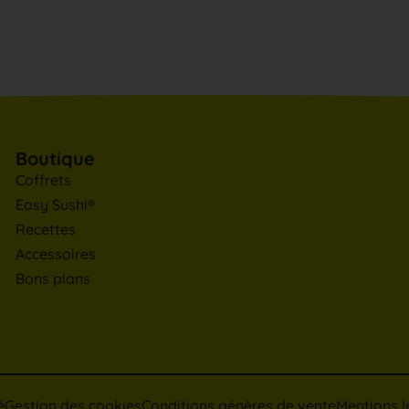
Boutique
Coffrets
Easy Sushi®
Recettes
Accessoires
Bons plans
é
Gestion des cookies
Conditions génères de vente
Mentions l