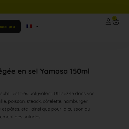
0
pace pro
légée en sel Yamasa 150ml
btil est très polyvalent. Utilisez-le dans vos
ille, poisson, steack, côtelette, hamburger,
et pâtes, etc… ainsi que pour la cuisson au
nement des salades.