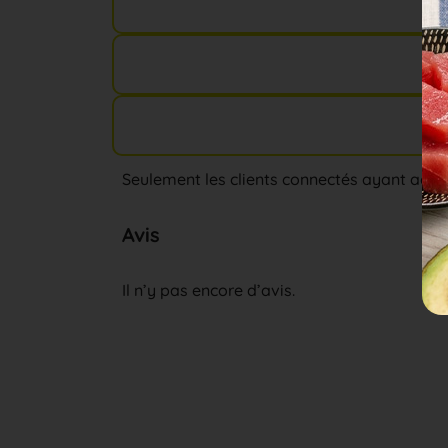
Seulement les clients connectés ayant achet
Avis
Il n’y pas encore d’avis.