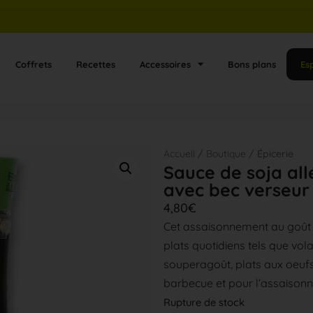
Coffrets
Recettes
Accessoires
Bons plans
Es
Accueil
/
Boutique
/ Épicerie
Sauce de soja al
avec bec verseur
4,80
€
Cet assaisonnement au goût su
plats quotidiens tels que vola
souperagoût, plats aux oeufs 
barbecue et pour l’assaison
Rupture de stock