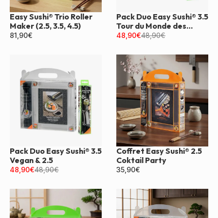
Easy Sushi® Trio Roller
Pack Duo Easy Sushi® 3.5
Maker (2.5, 3.5, 4.5)
Tour du Monde des
Sushis & 2.5
81,90
€
48,90
€
48,90
€
Pack Duo Easy Sushi® 3.5
Coffret Easy Sushi® 2.5
Vegan & 2.5
Coktail Party
48,90
€
48,90
€
35,90
€