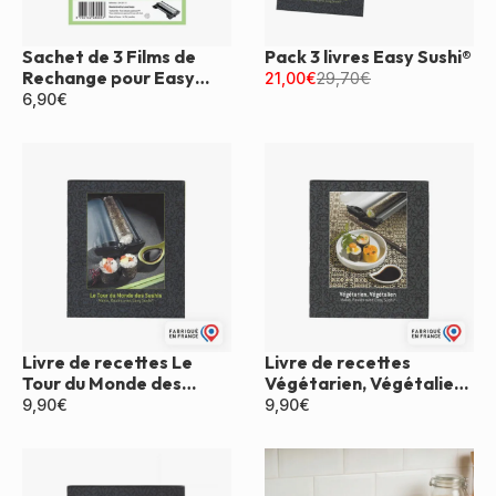
Sachet de 3 Films de
Pack 3 livres Easy Sushi®
Rechange pour Easy
21,00
€
29,70
€
Sushi®
6,90
€
Livre de recettes Le
Livre de recettes
Tour du Monde des
Végétarien, Végétalien
Sushis Easy Sushi®
Easy Sushi®
9,90
€
9,90
€