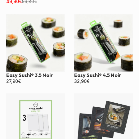
Noir
49,90
€
59,80
€
Easy Sushi® 3.5 Noir
Easy Sushi® 4.5 Noir
27,90
€
32,90
€