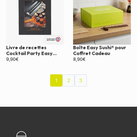
Livre de recettes
Boîte Easy Sushi® pour
Cocktail Party Easy
Coffret Cadeau
Sushi®
9,90
€
8,90
€
1
2
3