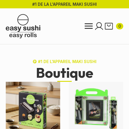
#1 DE LA L'APPAREIL MAKI SUSHI
Passer
au
contenu
principal
0
😋 #1 DE L'APPAREIL MAKI SUSHI
Boutique