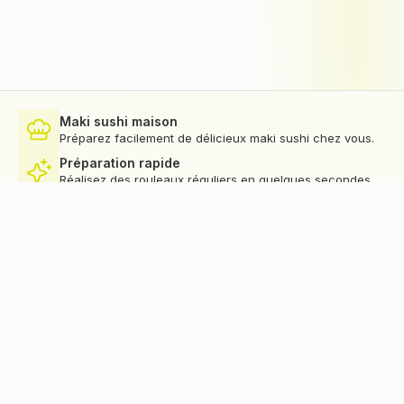
Maki sushi maison
Préparez facilement de délicieux maki sushi chez vous.
Préparation rapide
Réalisez des rouleaux réguliers en quelques secondes.
Plaisir partagé
Créez un moment convivial pour petits et grands.
Livraison offerte
Bénécifiez de la livraison offerte en FR et BE dès 49€*
😋 #1 DE L'APPAREIL MAKI SUSHI
Produits Easy Sushi®