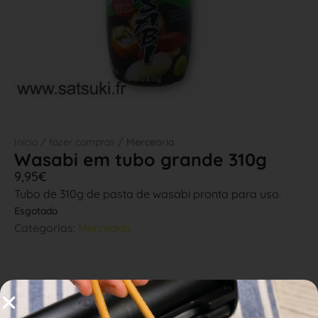
Início
/
fazer compras
/ Mercearia
Wasabi em tubo grande 310g
9,95
€
Tubo de 310g de pasta de wasabi pronta para uso.
Esgotado
Categorias:
Mercearia
AVALIAÇÕES (0)