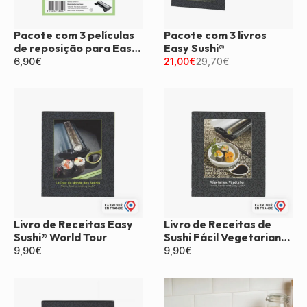
Pacote com 3 películas
Pacote com 3 livros
de reposição para Easy
Easy Sushi®
Sushi®
6,90
€
21,00
€
29,70
€
Livro de Receitas Easy
Livro de Receitas de
Sushi® World Tour
Sushi Fácil Vegetariano
e Vegano
9,90
€
9,90
€