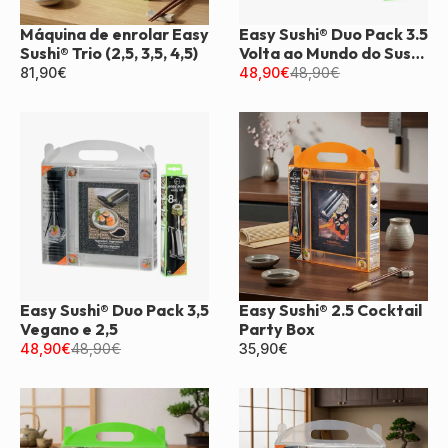
Máquina de enrolar Easy
Easy Sushi® Duo Pack 3.5
Sushi® Trio (2,5, 3,5, 4,5)
Volta ao Mundo do Sushi
e 2.5
81,90
€
48,90
€
48,90
€
Easy Sushi® Duo Pack 3,5
Easy Sushi® 2.5 Cocktail
Vegano e 2,5
Party Box
48,90
€
48,90
€
35,90
€