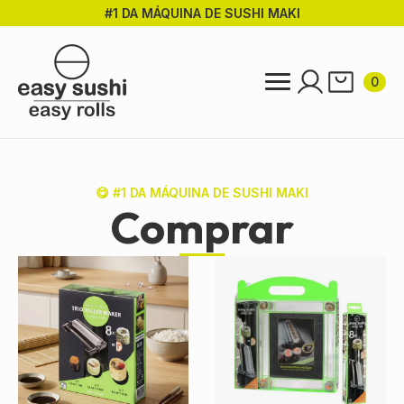
#1 DA MÁQUINA DE SUSHI MAKI
Ir
para
o
conteúdo
0
principal
😋 #1 DA MÁQUINA DE SUSHI MAKI
Comprar