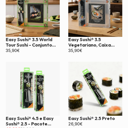
Easy Sushi® 3.5 World
Easy Sushi® 3.5
Tour Sushi - Conjunto
Vegetariano, Caixa
para Presente
Vegana
35,90
€
35,90
€
Easy Sushi® 4.5 e Easy
Easy Sushi® 2.5 Preto
Sushi® 2.5 - Pacote
26,90
€