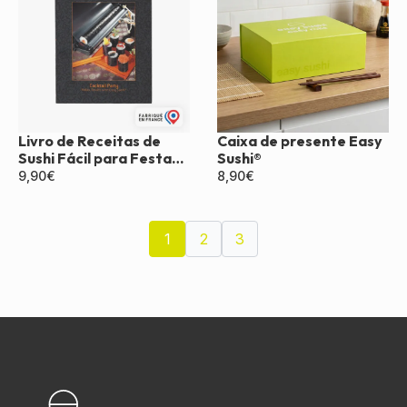
Livro de Receitas de
Caixa de presente Easy
Sushi Fácil para Festa
Sushi®
de Coquetel
9,90
€
8,90
€
1
2
3