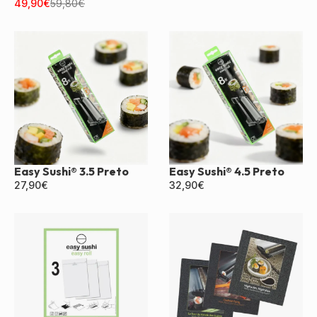
Duplo Preto
49,90
€
59,80
€
Easy Sushi® 3.5 Preto
Easy Sushi® 4.5 Preto
27,90
€
32,90
€