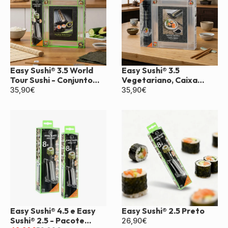
Easy Sushi® 3.5 World
Easy Sushi® 3.5
Tour Sushi - Conjunto
Vegetariano, Caixa
para Presente
Vegana
35,90
€
35,90
€
Easy Sushi® 4.5 e Easy
Easy Sushi® 2.5 Preto
Sushi® 2.5 - Pacote
26,90
€