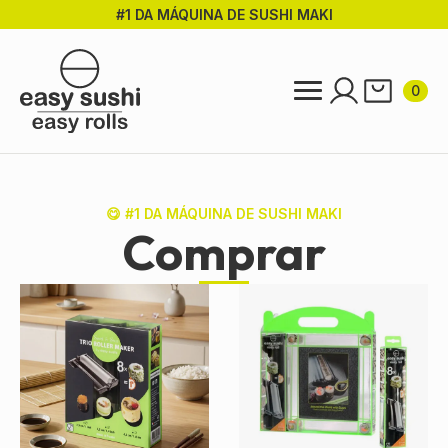
#1 DA MÁQUINA DE SUSHI MAKI
Ir
para
o
conteúdo
0
principal
😋 #1 DA MÁQUINA DE SUSHI MAKI
Comprar