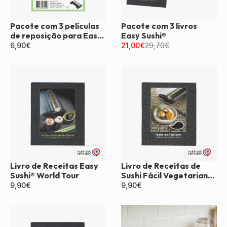
Pacote com 3 películas
Pacote com 3 livros
de reposição para Easy
Easy Sushi®
Sushi®
6,90
€
21,00
€
29,70
€
Livro de Receitas Easy
Livro de Receitas de
Sushi® World Tour
Sushi Fácil Vegetariano
e Vegano
9,90
€
9,90
€