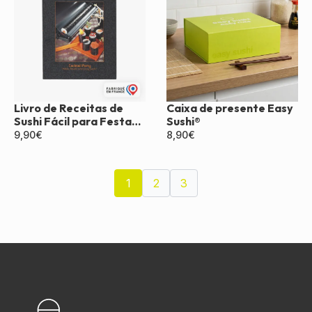
Livro de Receitas de
Caixa de presente Easy
Sushi Fácil para Festa
Sushi®
de Coquetel
9,90
€
8,90
€
1
2
3