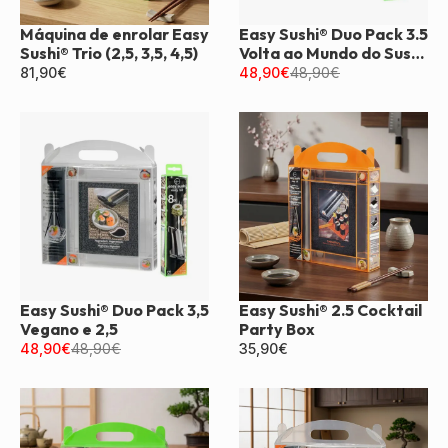
Máquina de enrolar Easy
Easy Sushi® Duo Pack 3.5
Sushi® Trio (2,5, 3,5, 4,5)
Volta ao Mundo do Sushi
e 2.5
81,90
€
48,90
€
48,90
€
Easy Sushi® Duo Pack 3,5
Easy Sushi® 2.5 Cocktail
Vegano e 2,5
Party Box
48,90
€
48,90
€
35,90
€