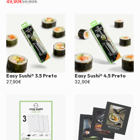
Duplo Preto
49,90
€
59,80
€
Easy Sushi® 3.5 Preto
Easy Sushi® 4.5 Preto
27,90
€
32,90
€