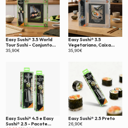
Easy Sushi® 3.5 World
Easy Sushi® 3.5
Tour Sushi - Conjunto
Vegetariano, Caixa
para Presente
Vegana
35,90
€
35,90
€
Easy Sushi® 4.5 e Easy
Easy Sushi® 2.5 Preto
Sushi® 2.5 - Pacote
26,90
€