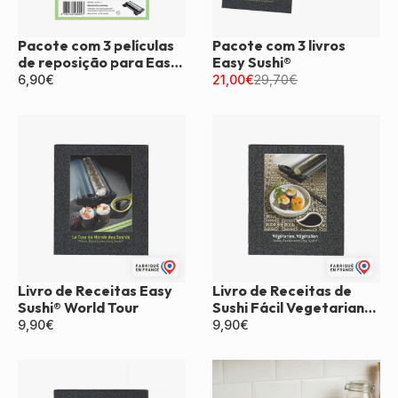
Pacote com 3 películas
Pacote com 3 livros
de reposição para Easy
Easy Sushi®
Sushi®
6,90
€
21,00
€
29,70
€
Livro de Receitas Easy
Livro de Receitas de
Sushi® World Tour
Sushi Fácil Vegetariano
e Vegano
9,90
€
9,90
€