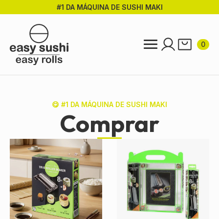
#1 DA MÁQUINA DE SUSHI MAKI
Ir
para
o
conteúdo
0
principal
😋 #1 DA MÁQUINA DE SUSHI MAKI
Comprar