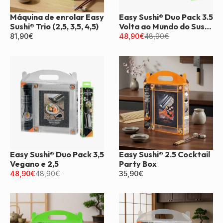
Máquina de enrolar Easy
Easy Sushi® Duo Pack 3.5
Sushi® Trio (2,5, 3,5, 4,5)
Volta ao Mundo do Sushi
e 2.5
81,90
€
48,90
€
48,90
€
Easy Sushi® Duo Pack 3,5
Easy Sushi® 2.5 Cocktail
Vegano e 2,5
Party Box
48,90
€
48,90
€
35,90
€