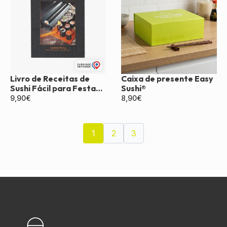
Livro de Receitas de
Caixa de presente Easy
Sushi Fácil para Festa
Sushi®
de Coquetel
9,90
€
8,90
€
1
2
3