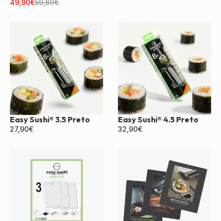
Duplo Preto
49,90
€
59,80
€
Easy Sushi® 3.5 Preto
Easy Sushi® 4.5 Preto
27,90
€
32,90
€