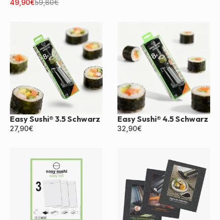
Schwarz
49,90
€
59,80
€
Easy Sushi® 3.5 Schwarz
Easy Sushi® 4.5 Schwarz
27,90
€
32,90
€