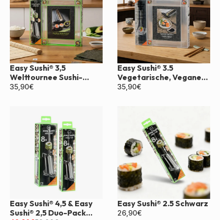
Easy Sushi® 3,5
Easy Sushi® 3.5
Welttournee Sushi-
Vegetarische, Vegane
Geschenkset
Box
35,90
€
35,90
€
Easy Sushi® 4,5 & Easy
Easy Sushi® 2.5 Schwarz
Sushi® 2,5 Duo-Pack
26,90
€