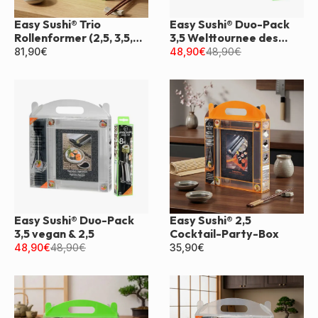
Easy Sushi® Trio
Easy Sushi® Duo-Pack
Rollenformer (2,5, 3,5,
3,5 Welttournee des
4,5)
Sushi & 2,5
81,90
€
48,90
€
48,90
€
Easy Sushi® Duo-Pack
Easy Sushi® 2,5
3,5 vegan & 2,5
Cocktail-Party-Box
48,90
€
48,90
€
35,90
€