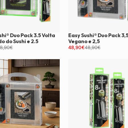
shi® Duo Pack 3.5 Volta
Easy Sushi® Duo Pack 3,
o do Sushi e 2.5
Vegano e 2,5
8,90
€
48,90
€
48,90
€