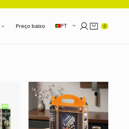
PT
Preço baixo
0
FR
EN
NL
DE
ES