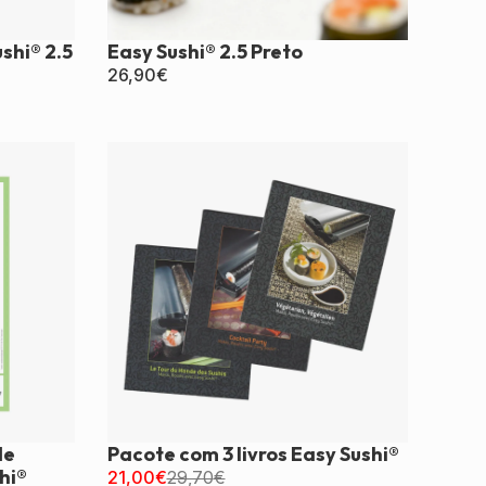
ushi® 2.5
Easy Sushi® 2.5 Preto
26,90
€
de
Pacote com 3 livros Easy Sushi®
hi®
21,00
€
29,70
€