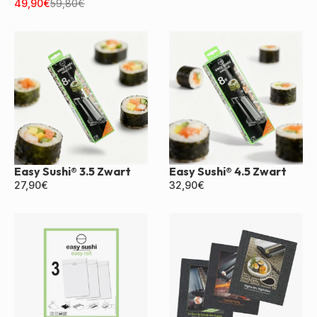
Zwart
49,90
€
59,80
€
Easy Sushi® 3.5 Zwart
Easy Sushi® 4.5 Zwart
27,90
€
32,90
€