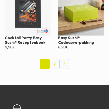
Cocktail Party Easy
Easy Sushi®
Sushi® Receptenboek
Cadeauverpakking
9,90
€
8,90
€
1
2
3