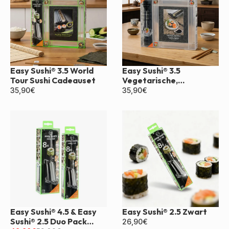
Easy Sushi® 3.5 World
Easy Sushi® 3.5
Tour Sushi Cadeauset
Vegetarische,
Veganistische Doos
35,90
€
35,90
€
Easy Sushi® 4.5 & Easy
Easy Sushi® 2.5 Zwart
Sushi® 2.5 Duo Pack
26,90
€