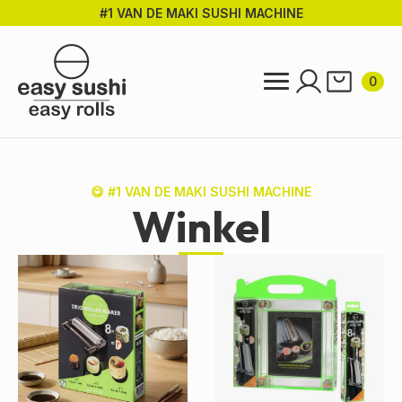
#1 VAN DE MAKI SUSHI MACHINE
Ga
direct
naar
de
0
hoofdinhoud
😋 #1 VAN DE MAKI SUSHI MACHINE
Winkel