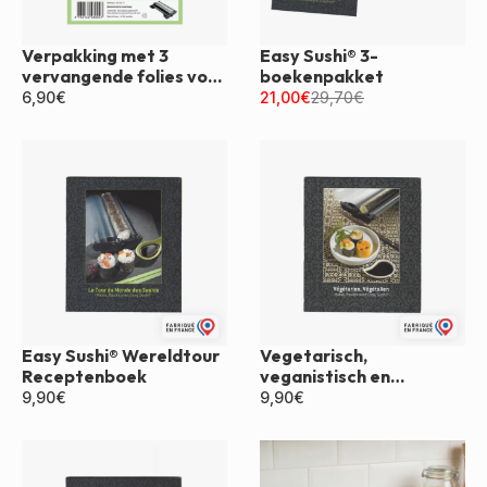
Verpakking met 3
Easy Sushi® 3-
vervangende folies voor
boekenpakket
Easy Sushi®
6,90
€
21,00
€
29,70
€
Easy Sushi® Wereldtour
Vegetarisch,
Receptenboek
veganistisch en
makkelijk sushi-
9,90
€
9,90
€
receptenboek